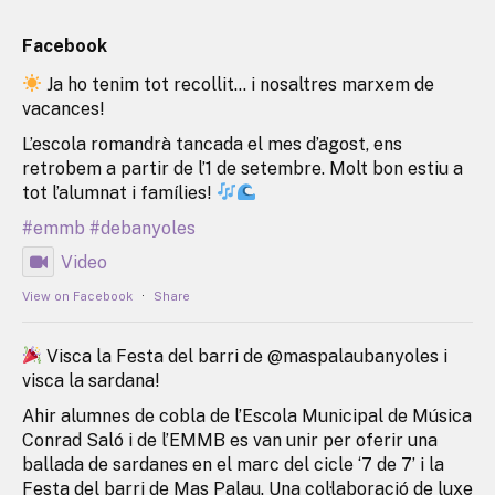
Facebook
Ja ho tenim tot recollit… i nosaltres marxem de
vacances!
L’escola romandrà tancada el mes d’agost, ens
retrobem a partir de l’1 de setembre. Molt bon estiu a
tot l’alumnat i famílies!
#emmb
#debanyoles
Video
View on Facebook
·
Share
Visca la Festa del barri de @maspalaubanyoles i
visca la sardana!
Ahir alumnes de cobla de l’Escola Municipal de Música
Conrad Saló i de l’EMMB es van unir per oferir una
ballada de sardanes en el marc del cicle ‘7 de 7’ i la
Festa del barri de Mas Palau. Una col·laboració de luxe