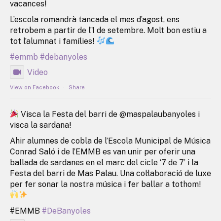
vacances!
L’escola romandrà tancada el mes d’agost, ens
retrobem a partir de l’1 de setembre. Molt bon estiu a
tot l’alumnat i famílies!
#emmb
#debanyoles
Video
View on Facebook
·
Share
Visca la Festa del barri de @maspalaubanyoles i
visca la sardana!
Ahir alumnes de cobla de l’Escola Municipal de Música
Conrad Saló i de l’EMMB es van unir per oferir una
ballada de sardanes en el marc del cicle ‘7 de 7’ i la
Festa del barri de Mas Palau. Una col·laboració de luxe
per fer sonar la nostra música i fer ballar a tothom!
#EMMB
#DeBanyoles