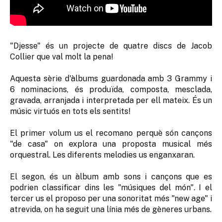
"Djesse" és un projecte de quatre discs de Jacob
Collier que val molt la pena!
Aquesta sèrie d'àlbums guardonada amb 3 Grammy i
6 nominacions, és produïda, composta, mesclada,
gravada, arranjada i interpretada per ell mateix. És un
músic virtuós en tots els sentits!
El primer volum us el recomano perquè són cançons
"de casa" on explora una proposta musical més
orquestral. Les diferents melodies us enganxaran.
El segon, és un àlbum amb sons i cançons que es
podrien classificar dins les "músiques del món". I el
tercer us el proposo per una sonoritat més "new age" i
atrevida, on ha seguit una línia més de gèneres urbans.