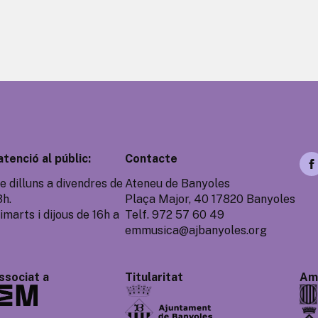
atenció al públic:
Contacte
e dilluns a divendres de
Ateneu de Banyoles
3h.
Plaça Major, 40 17820 Banyoles
imarts i dijous de 16h a
Telf. 972 57 60 49
emmusica@ajbanyoles.org
ssociat a
Titularitat
Amb