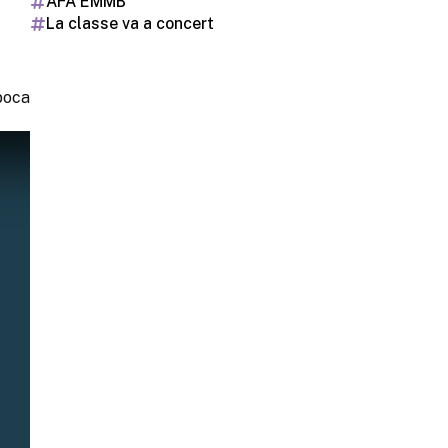
AFA EMMB
La classe va a concert
poca