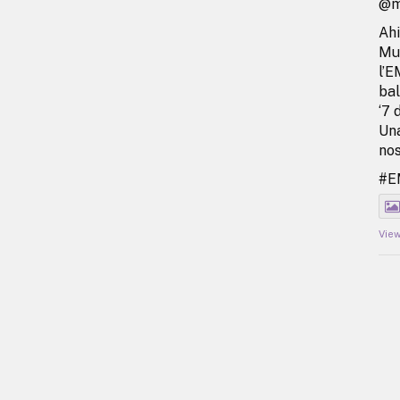
@ma
Ahi
Mun
l’E
bal
‘7 
Una
nos
#
Vie