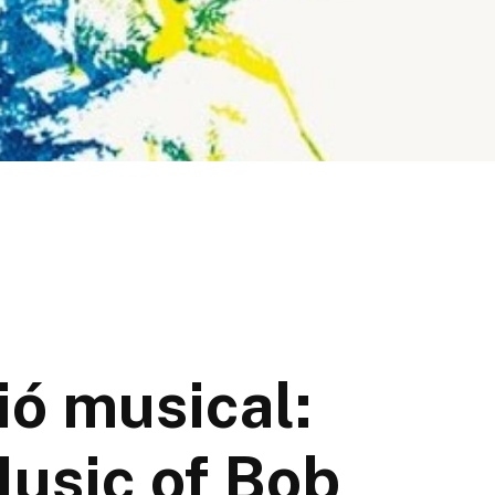
ó musical:
usic of Bob