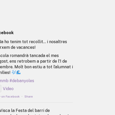
cebook
Ja ho tenim tot recollit… i nosaltres
rxem de vacances!
scola romandrà tancada el mes
gost, ens retrobem a partir de l’1 de
embre. Molt bon estiu a tot l’alumnat i
ílies!
mmb
#debanyoles
Video
w on Facebook
·
Share
Visca la Festa del barri de