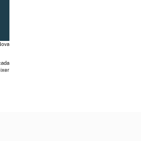
Nova
cada
ixer