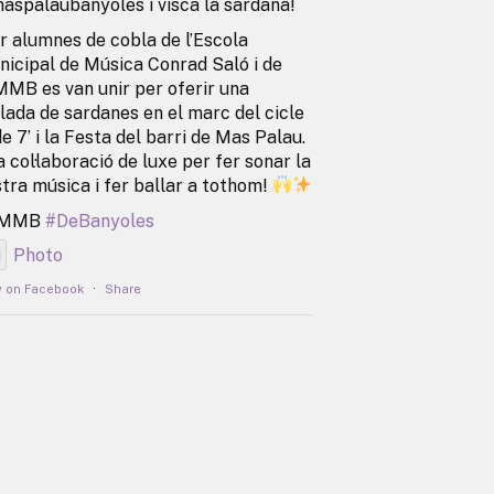
spalaubanyoles i visca la sardana!
r alumnes de cobla de l’Escola
icipal de Música Conrad Saló i de
MMB es van unir per oferir una
lada de sardanes en el marc del cicle
de 7’ i la Festa del barri de Mas Palau.
 col·laboració de luxe per fer sonar la
tra música i fer ballar a tothom!
EMMB
#DeBanyoles
Photo
w on Facebook
·
Share