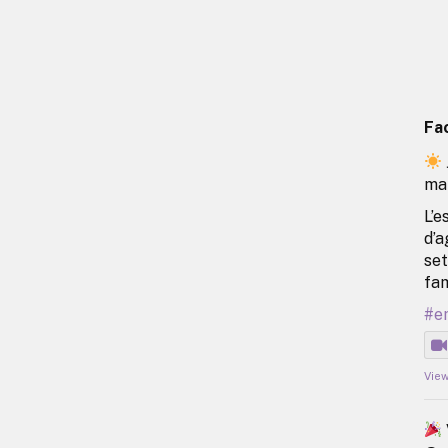
Fa
ma
L’e
d’a
set
fam
#e
Vie