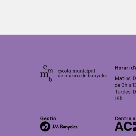
Horari d'
Matins: D
de 9h a 1
Tardes: D
18h.
Gestió
Centre a