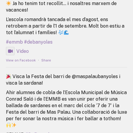
Ja ho tenim tot recollit… i nosaltres marxem de
vacances!
L’escola romandrà tancada el mes d’agost, ens
retrobem a partir de l’1 de setembre. Molt bon estiu a
tot l’alumnat i famílies!
#emmb
#debanyoles
Video
View on Facebook
·
Share
Visca la Festa del barri de @maspalaubanyoles i
visca la sardana!
Ahir alumnes de cobla de l’Escola Municipal de Música
Conrad Saló i de l’EMMB es van unir per oferir una
ballada de sardanes en el marc del cicle ‘7 de 7’ i la
Festa del barri de Mas Palau. Una col·laboració de luxe
per fer sonar la nostra música i fer ballar a tothom!