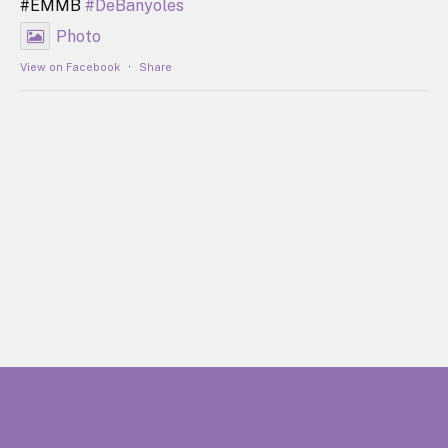
#EMMB
#DeBanyoles
Photo
View on Facebook
·
Share