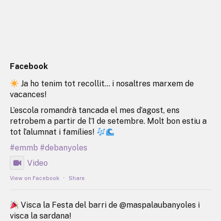
Facebook
Ja ho tenim tot recollit… i nosaltres marxem de
vacances!
L’escola romandrà tancada el mes d’agost, ens
retrobem a partir de l’1 de setembre. Molt bon estiu a
tot l’alumnat i famílies!
#emmb
#debanyoles
Video
View on Facebook
·
Share
Visca la Festa del barri de @maspalaubanyoles i
visca la sardana!