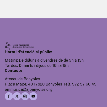
Horari d'atenció al públic:
Matins: De dilluns a divendres de de 9h a 13h.
Tardes: Dimarts i dijous de 16h a 18h.
Contacte
Ateneu de Banyoles
Plaça Major, 40 17820 Banyoles Telf. 972 57 60 49
emmusica@ajbanyoles.org