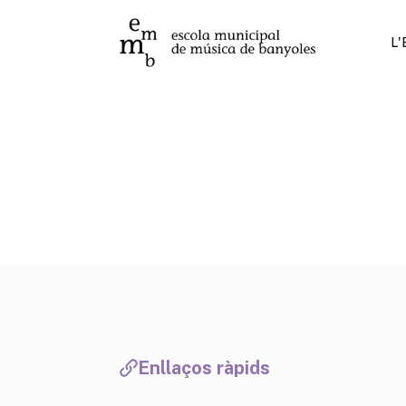
L
Enllaços ràpids