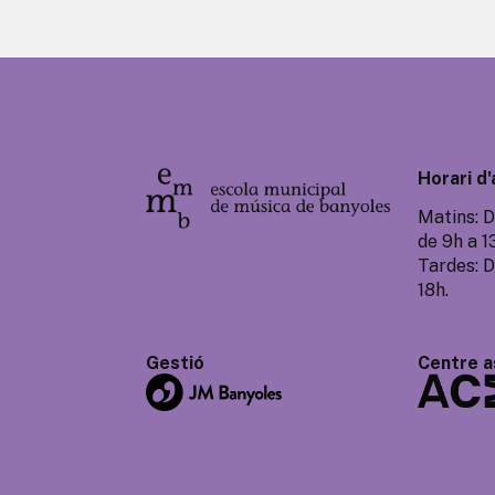
Horari d'
Matins: D
de 9h a 1
Tardes: D
18h.
Gestió
Centre a