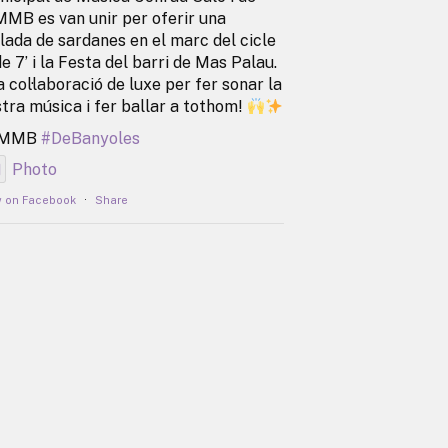
MMB es van unir per oferir una
lada de sardanes en el marc del cicle
de 7’ i la Festa del barri de Mas Palau.
 col·laboració de luxe per fer sonar la
tra música i fer ballar a tothom!
EMMB
#DeBanyoles
Photo
w on Facebook
·
Share