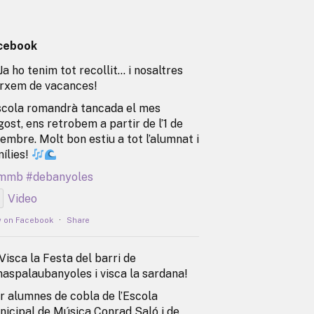
cebook
Ja ho tenim tot recollit… i nosaltres
rxem de vacances!
scola romandrà tancada el mes
gost, ens retrobem a partir de l’1 de
embre. Molt bon estiu a tot l’alumnat i
ílies!
mmb
#debanyoles
Video
w on Facebook
·
Share
Visca la Festa del barri de
spalaubanyoles i visca la sardana!
r alumnes de cobla de l’Escola
icipal de Música Conrad Saló i de