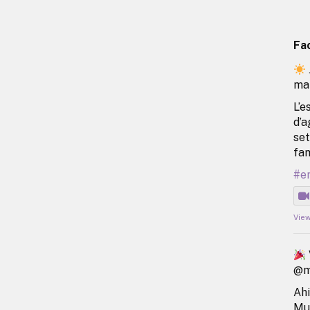
Fa
ma
L’e
d’a
set
fam
#e
Vie
@ma
Ahi
Mun