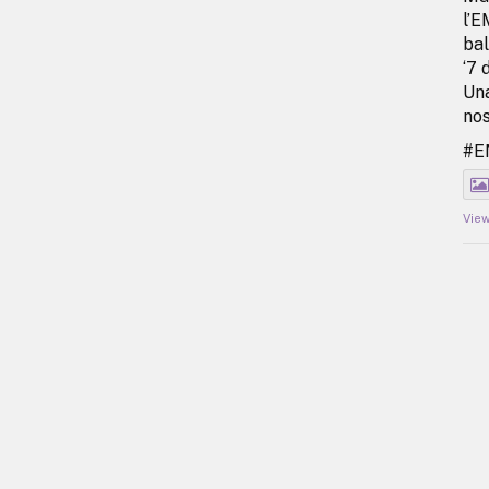
l’E
bal
‘7 
Una
nos
#
Vie