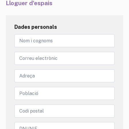
Lloguer d'espais
Dades personals
Nom
i
cognoms
Email
*
Adreça
*
Població
*
Codi
postal
NIF/DNI