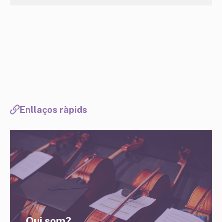
Enllaços ràpids
Qui som?