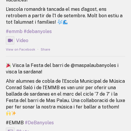
L’escola romandrà tancada el mes d’agost, ens
retrobem a partir de l’1 de setembre. Molt bon estiu a
tot l’alumnat i famílies!
#emmb
#debanyoles
Video
View on Facebook
·
Share
Visca la Festa del barri de @maspalaubanyoles i
visca la sardana!
Ahir alumnes de cobla de l’Escola Municipal de Música
Conrad Saló i de l’EMMB es van unir per oferir una
ballada de sardanes en el marc del cicle ‘7 de 7’ i la
Festa del barri de Mas Palau. Una col·laboració de luxe
per fer sonar la nostra música i fer ballar a tothom!
#EMMB
#DeBanyoles