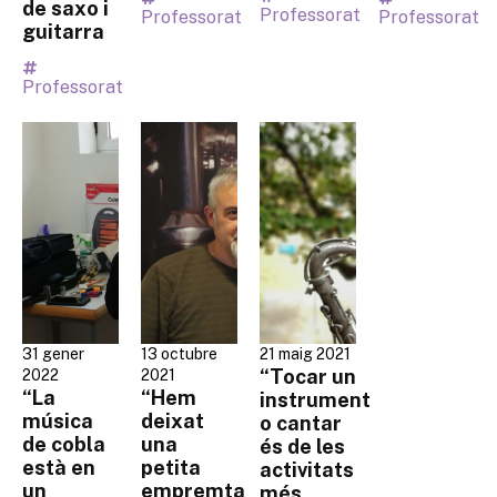
de saxo i
Professorat
Professorat
Professorat
guitarra
Professorat
31 gener
13 octubre
21 maig 2021
“Tocar un
2022
2021
“La
“Hem
instrument
música
deixat
o cantar
de cobla
una
és de les
està en
petita
activitats
un
empremta
més