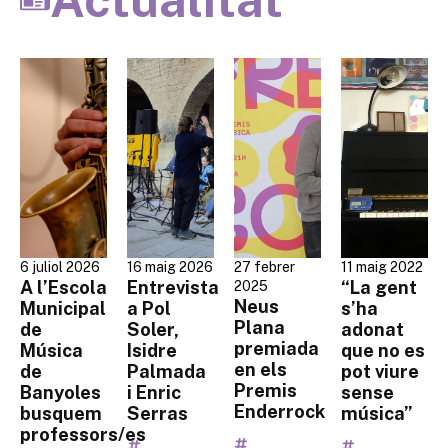
6 juliol 2026
16 maig 2026
27 febrer
11 maig 2022
A l’Escola
Entrevista
“La gent
2025
Neus
Municipal
a Pol
s’ha
Plana
de
Soler,
adonat
premiada
Música
Isidre
que no es
en els
de
Palmada
pot viure
Premis
Banyoles
i Enric
sense
Enderrock
busquem
Serras
música”
professors/es