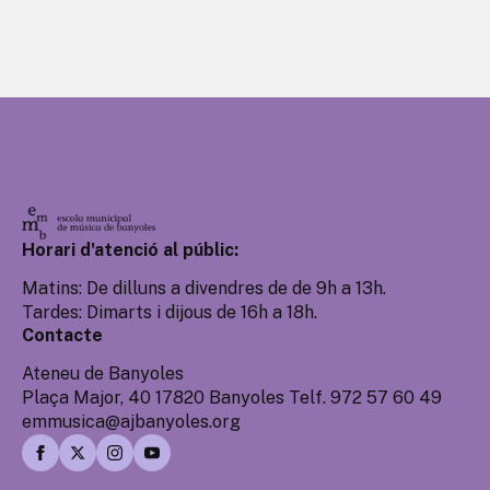
Horari d'atenció al públic:
Matins: De dilluns a divendres de de 9h a 13h.
Tardes: Dimarts i dijous de 16h a 18h.
Contacte
Ateneu de Banyoles
Plaça Major, 40 17820 Banyoles Telf. 972 57 60 49
emmusica@ajbanyoles.org